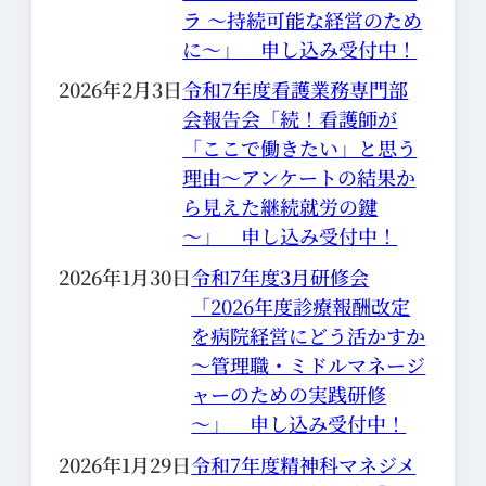
ラ ～持続可能な経営のため
に～」 申し込み受付中！
2026年2月3日
令和7年度看護業務専門部
会報告会「続！看護師が
「ここで働きたい」と思う
理由～アンケートの結果か
ら見えた継続就労の鍵
～」 申し込み受付中！
2026年1月30日
令和7年度3月研修会
「2026年度診療報酬改定
を病院経営にどう活かすか
～管理職・ミドルマネージ
ャーのための実践研修
～」 申し込み受付中！
2026年1月29日
令和7年度精神科マネジメ