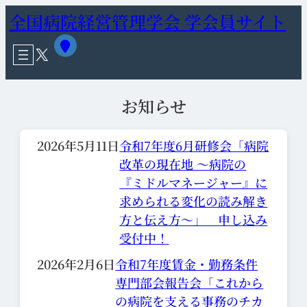
全国病院経営管理学会 学会員サイト
ア
X
イ
コ
ン
リ
お知らせ
ン
ク
2026年5月11日
令和7年度6月研修会「病院
改革の現在地 ～病院の
『ミドルマネージャー』に
求められる変化の読み解き
方と伝え方～」 申し込み
受付中！
2026年2月6日
令和7年度賃金・勤務条件
専門部会報告会「これから
の病院を支える事務のチカ