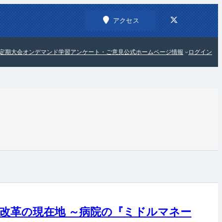
アクセス
定期大会
オンデマンド学習
アンケート・ご意見
公式ホームページ情報
ログイン
院改革の現在地 ～病院の『ミドルマネー