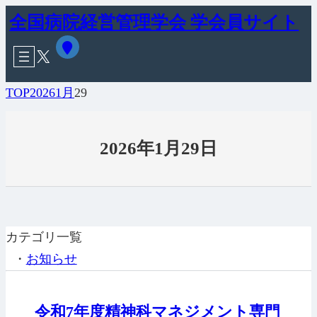
内
全国病院経営管理学会 学会員サイト
容
ア
X
イ
を
コ
ン
ス
TOP
2026
1月
29
リ
キ
ン
ク
ッ
2026年1月29日
プ
カテゴリ一覧
・
お知らせ
令和7年度精神科マネジメント専門