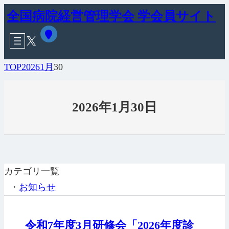
内
全国病院経営管理学会 学会員サイト
容
ア
X
イ
を
コ
ン
ス
TOP
2026
1月
30
リ
キ
ン
ク
ッ
2026年1月30日
プ
カテゴリ一覧
・
お知らせ
令和7年度3月研修会「2026年度診